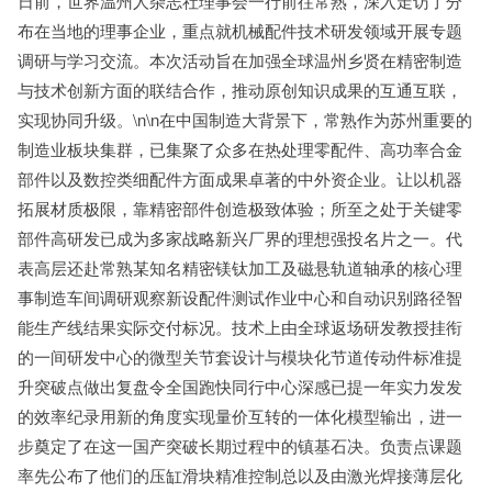
日前，世界温州人杂志社理事会一行前往常熟，深入走访了分
布在当地的理事企业，重点就机械配件技术研发领域开展专题
调研与学习交流。本次活动旨在加强全球温州乡贤在精密制造
与技术创新方面的联结合作，推动原创知识成果的互通互联，
实现协同升级。\n\n在中国制造大背景下，常熟作为苏州重要的
制造业板块集群，已集聚了众多在热处理零配件、高功率合金
部件以及数控类细配件方面成果卓著的中外资企业。让以机器
拓展材质极限，靠精密部件创造极致体验；所至之处于关键零
部件高研发已成为多家战略新兴厂界的理想强投名片之一。代
表高层还赴常熟某知名精密镁钛加工及磁悬轨道轴承的核心理
事制造车间调研观察新设配件测试作业中心和自动识别路径智
能生产线结果实际交付标况。技术上由全球返场研发教授挂衔
的一间研发中心的微型关节套设计与模块化节道传动件标准提
升突破点做出复盘令全国跑快同行中心深感已提一年实力发发
的效率纪录用新的角度实现量价互转的一体化模型输出，进一
步奠定了在这一国产突破长期过程中的镇基石决。负责点课题
率先公布了他们的压缸滑块精准控制总以及由激光焊接薄层化